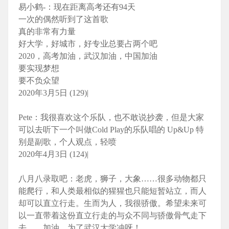
易小鹤-：现在距离高考还有94天
一次的偶然听到了这首歌
真的非常有力量
好大学，好城市，好专业总要占两个吧
2020，高考加油，武汉加油，中国加油
要实现梦想
要不负众望
2020年3月5日 (129)|
Pete：我很喜欢这个乐队，也不敢说抄袭，但是大家
可以去听下一个叫做Cold Play的乐队唱的 Up&Up 特
别是副歌，个人观点，轻喷
2020年4月3日 (124)|
八月八录取吧：老虎，狮子，大象……很多动物都只
能爬行，和人类最相似的猩猩也只能短暂站立，而人
却可以直立行走。生而为人，我很骄傲。希望未来可
以一直带着这份直立行走的与众不同与骄傲骨气走下
去……加油，为了武汉大学冲呀！