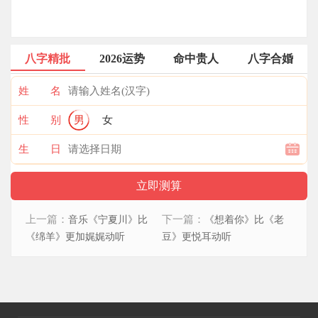
八字精批
2026运势
命中贵人
八字合婚
姓 名
性 别
男
女
生 日
上一篇：
下一篇：
音乐《宁夏川》比
《想着你》比《老
《绵羊》更加娓娓动听
豆》更悦耳动听