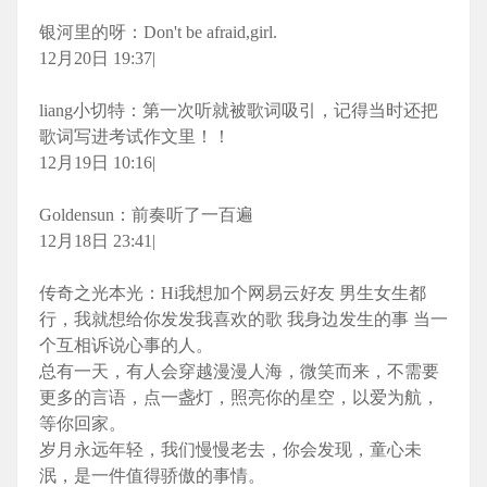
银河里的呀：Don't be afraid,girl.
12月20日 19:37|
liang小切特：第一次听就被歌词吸引，记得当时还把
歌词写进考试作文里！！
12月19日 10:16|
Goldensun：前奏听了一百遍
12月18日 23:41|
传奇之光本光：Hi我想加个网易云好友 男生女生都
行，我就想给你发发我喜欢的歌 我身边发生的事 当一
个互相诉说心事的人。
总有一天，有人会穿越漫漫人海，微笑而来，不需要
更多的言语，点一盏灯，照亮你的星空，以爱为航，
等你回家。
岁月永远年轻，我们慢慢老去，你会发现，童心未
泯，是一件值得骄傲的事情。️