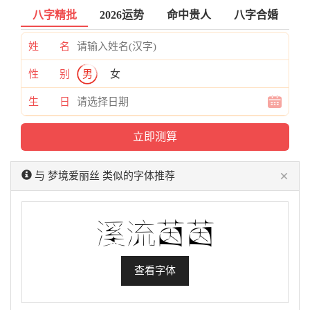
八字精批
2026运势
命中贵人
八字合婚
姓 名
性 别
男
女
生 日
×
与 梦境爱丽丝 类似的字体推荐
查看字体