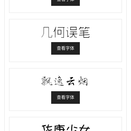
查看字体
查看字体