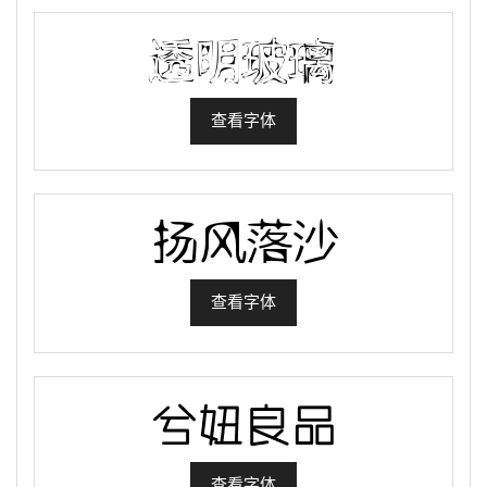
查看字体
查看字体
查看字体