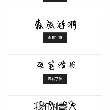
查看字体
查看字体