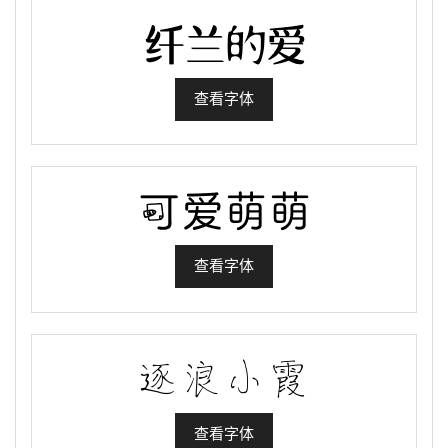
查看字体
查看字体
查看字体