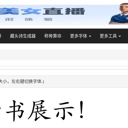
章
藏头诗生成器
称骨算命
更多字体
更多工具
大小，左右键切换字体.)