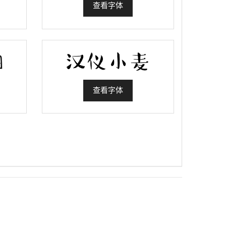
查看字体
查看字体