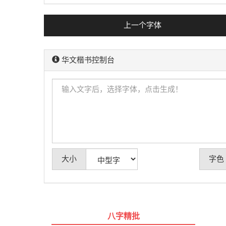
上一个字体
华文楷书控制台
大小
字色
八字精批