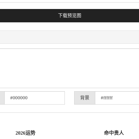
下载预览图
背景
2026运势
命中贵人