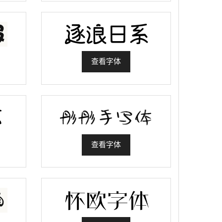
查看字体
查看字体