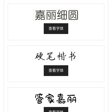
查看字体
查看字体