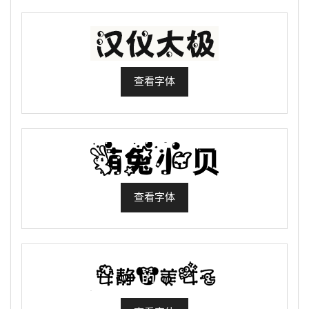
查看字体
查看字体