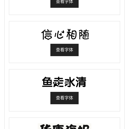
查看字体
查看字体
查看字体