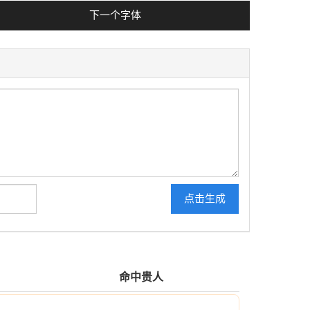
下一个字体
点击生成
命中贵人