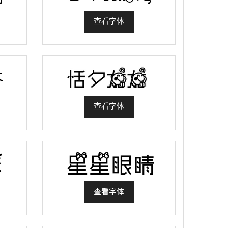
查看字体
查看字体
查看字体