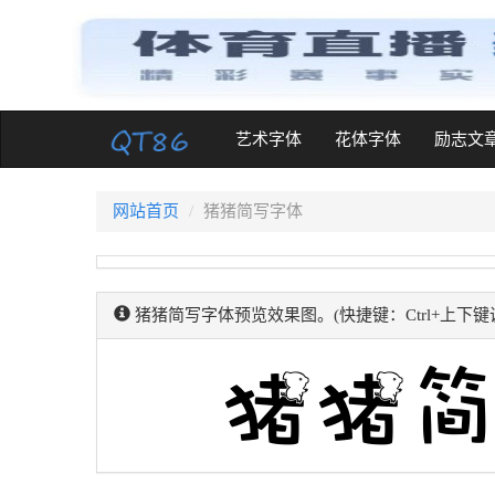
(current)
艺术字体
花体字体
励志文
网站首页
猪猪简写字体
猪猪简写字体预览效果图。(快捷键：Ctrl+上下键