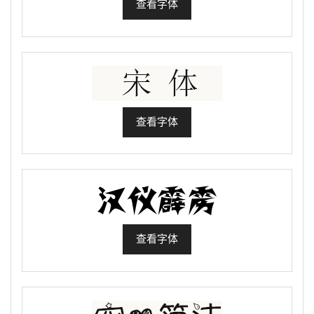
查看字体
查看字体
查看字体