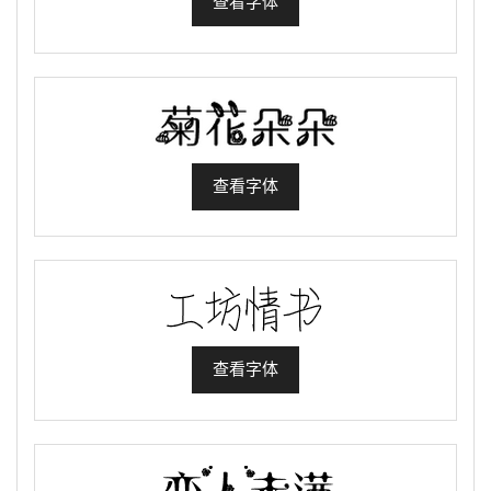
查看字体
查看字体
查看字体