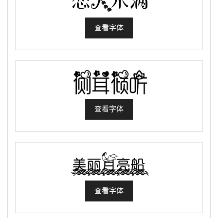
查看字体
查看字体
查看字体