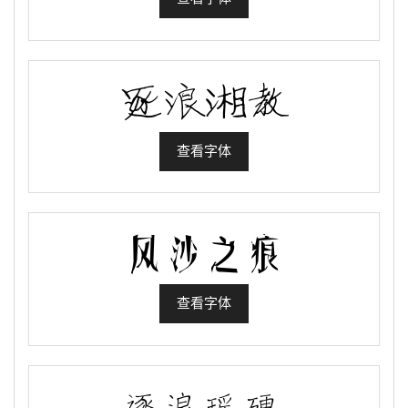
查看字体
查看字体