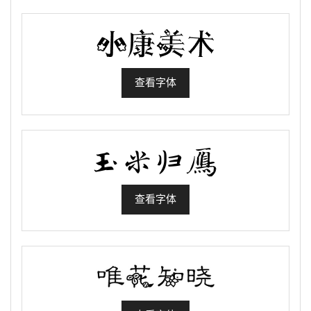
查看字体
查看字体