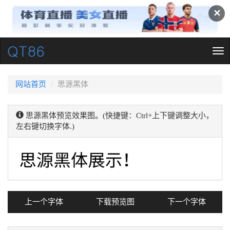
✕
Tog
nav
网站首页
思源黑体
思源黑体预览效果图。(快捷键：Ctrl+上下键调整大小，
左右键切换字体.)
上一个字体
下载预览图
下一个字体