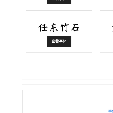
查看字体
字