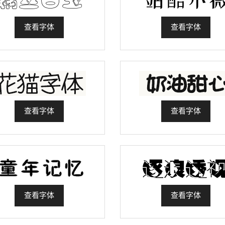
查看字体
查看字体
查看字体
查看字体
查看字体
查看字体