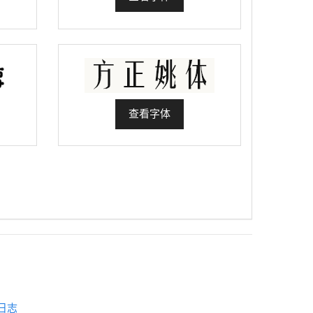
查看字体
日志