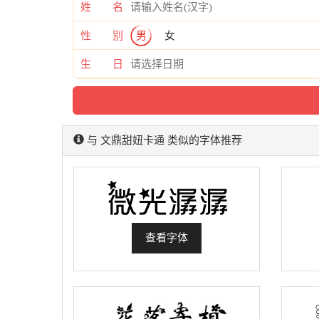
姓 名
性 别
男
女
生 日
与 文鼎甜妞卡通 类似的字体推荐
查看字体