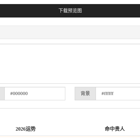
下载预览图
背景
2026运势
命中贵人