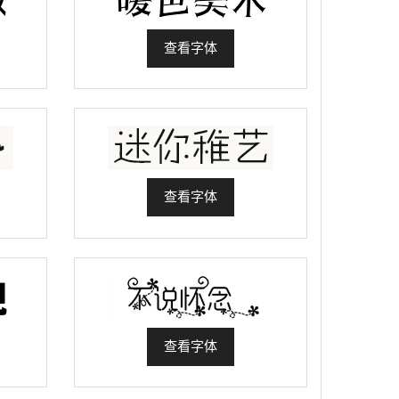
查看字体
查看字体
查看字体