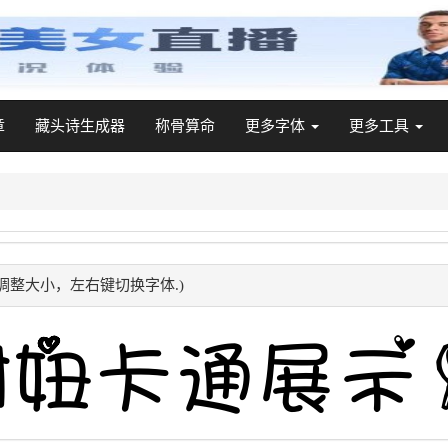
章
藏头诗生成器
称骨算命
更多字体
更多工具
调整大小，左右键切换字体.)