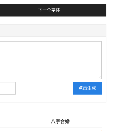
下一个字体
点击生成
八字合婚