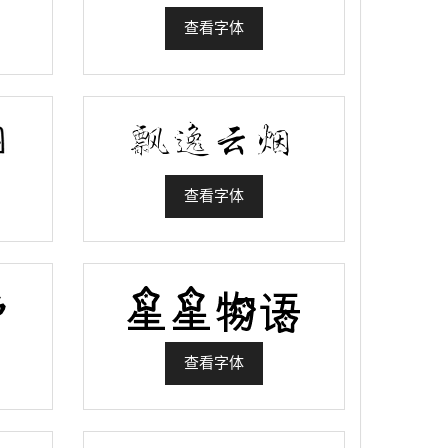
查看字体
查看字体
查看字体