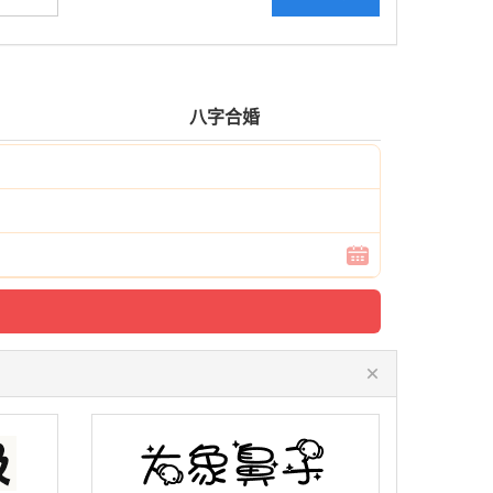
八字合婚
×