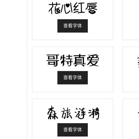
查看字体
查看字体
查看字体