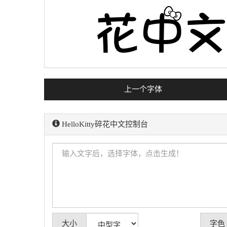
上一个字体
HelloKitty碎花中文控制台
大小
字色