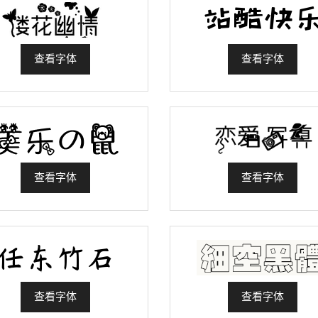
查看字体
查看字体
查看字体
查看字体
查看字体
查看字体