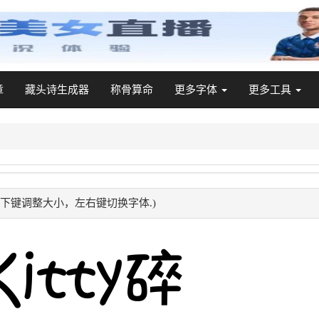
章
藏头诗生成器
称骨算命
更多字体
更多工具
l+上下键调整大小，左右键切换字体.)