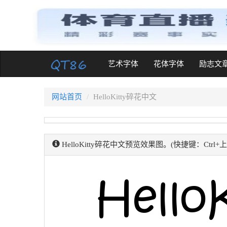
(current)
艺术字体
花体字体
励志文
网站首页
HelloKitty碎花中文
HelloKitty碎花中文预览效果图。(快捷键：Ctr