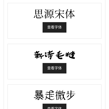
查看字体
查看字体
查看字体