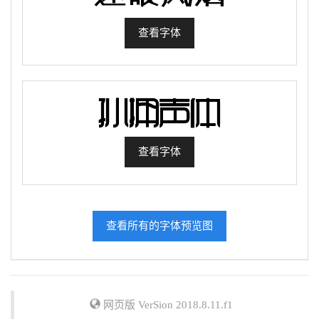
查看字体
查看字体
查看所有的字体预览图
网页版 VerSion 2018.8.11.f1