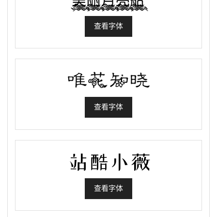
查看字体
查看字体
查看字体