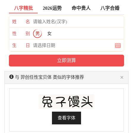
八字精批
2026运势
命中贵人
八字合婚
姓 名
性 别
男
女
生 日
×
与 羿创任性宝贝体 类似的字体推荐
查看字体