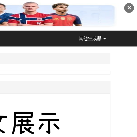
✕
其他生成器