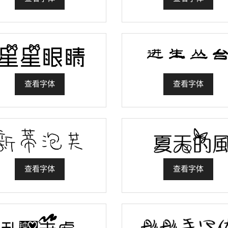
查看字体
查看字体
查看字体
查看字体