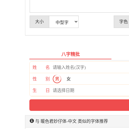
大小
字色
八字精批
姓 名
性 别
男
女
生 日
与 暖色君妙仔体-中文 类似的字体推荐