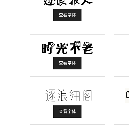
查看字体
查看字体
查看字体