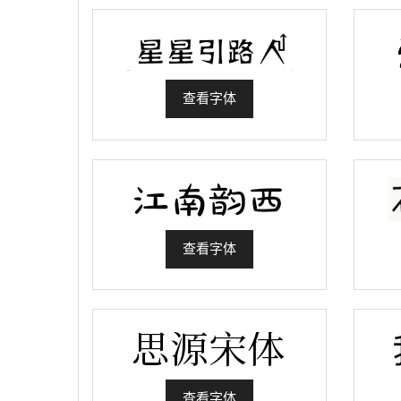
查看字体
查看字体
查看字体