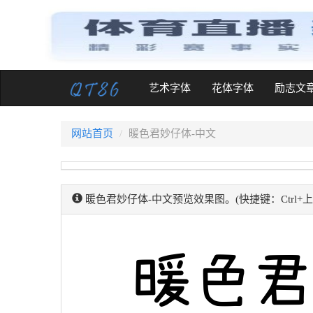
(current)
艺术字体
花体字体
励志文
网站首页
暖色君妙仔体-中文
暖色君妙仔体-中文预览效果图。(快捷键：Ctrl+