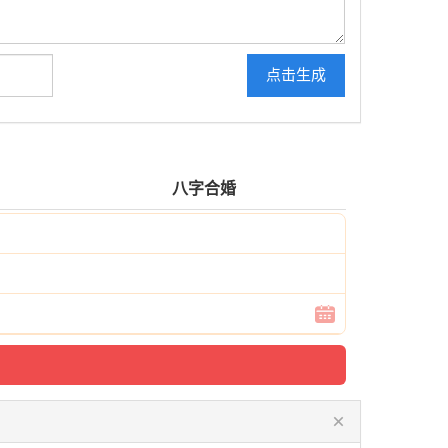
点击生成
八字合婚
×