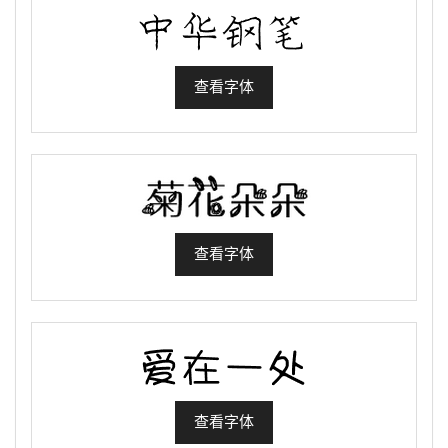
查看字体
查看字体
查看字体