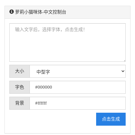
萝莉小猫咪体-中文控制台
大小
字色
背景
点击生成