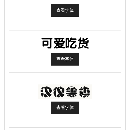
查看字体
查看字体
查看字体