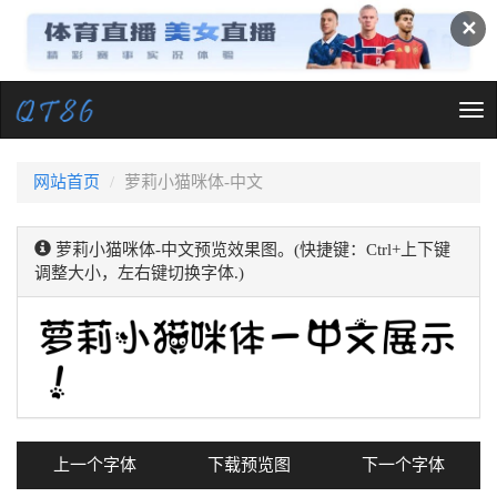
✕
Tog
nav
网站首页
萝莉小猫咪体-中文
萝莉小猫咪体-中文预览效果图。(快捷键：Ctrl+上下键
调整大小，左右键切换字体.)
上一个字体
下载预览图
下一个字体