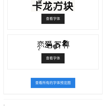
查看字体
查看字体
查看所有的字体预览图