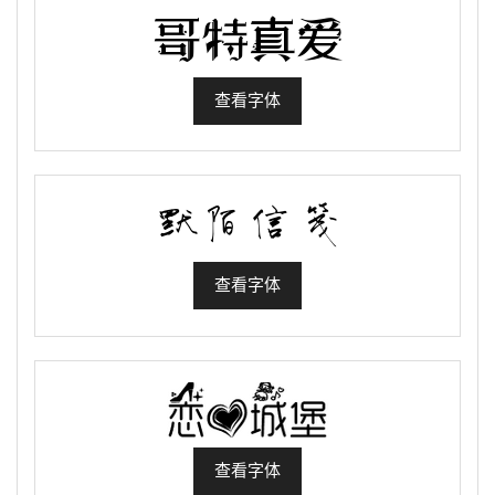
查看字体
查看字体
查看字体