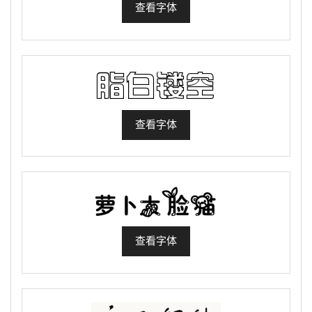
查看字体
查看字体
查看字体