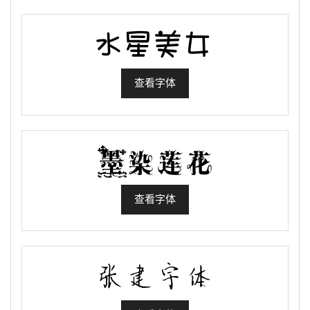
查看字体
查看字体