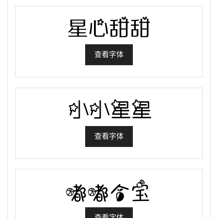
查看字体
查看字体
查看字体