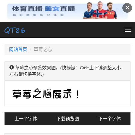
✕
Tog
nav
网站首页
草莓之心
草莓之心预览效果图。(快捷键：Ctrl+上下键调整大小，
左右键切换字体.)
上一个字体
下载预览图
下一个字体