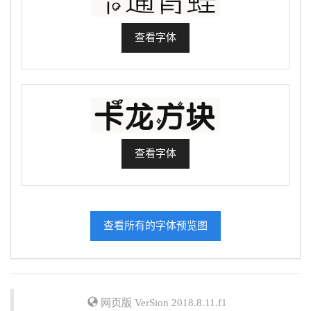
查看字体
查看字体
查看所有的字体预览图
网页版 VerSion 2018.8.11.f1