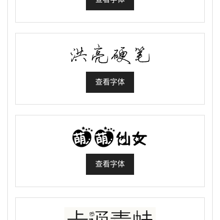
查看字体
查看字体