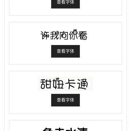
查看字体
查看字体
查看字体