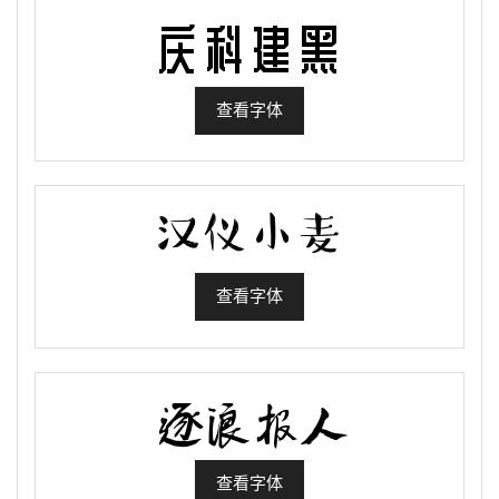
查看字体
查看字体
查看字体