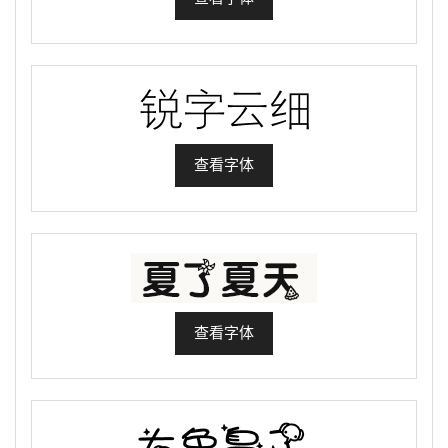
查看字体
查看字体