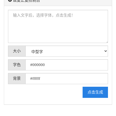
致夏止夏控制台
大小
字色
背景
点击生成