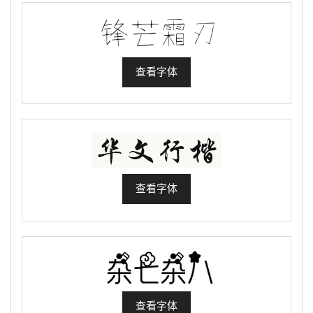
查看字体
查看字体
查看字体