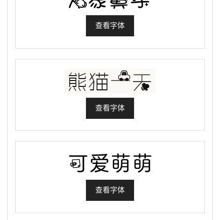
查看字体
查看字体
查看字体