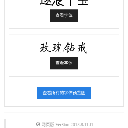
查看字体
查看字体
查看所有的字体预览图
网页版 VerSion 2018.8.11.f1