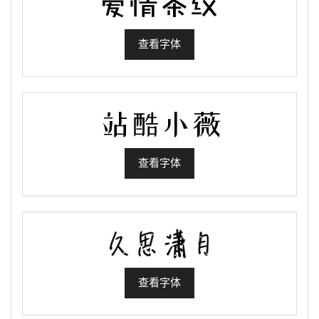
查看字体
查看字体
查看字体