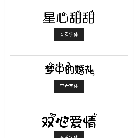
查看字体
查看字体
查看字体