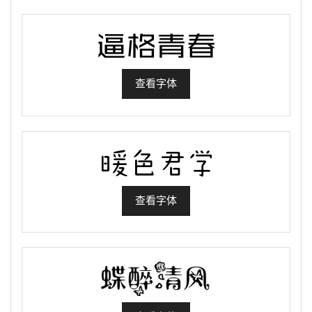
查看字体
查看字体