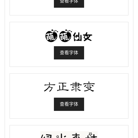
查看字体
查看字体
查看字体