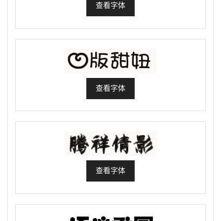
查看字体
查看字体
查看字体