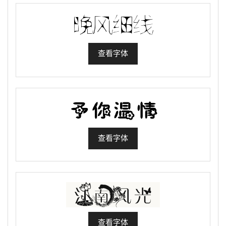
查看字体
查看字体
查看字体