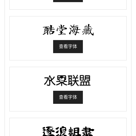
查看字体
查看字体