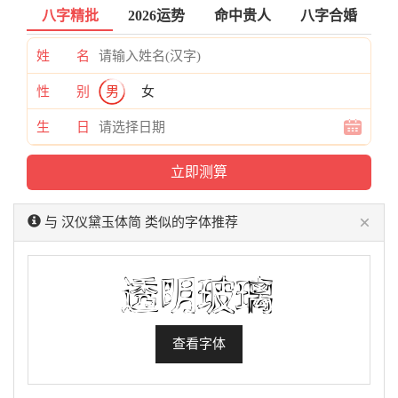
八字精批
2026运势
命中贵人
八字合婚
姓 名
性 别
男
女
生 日
×
与 汉仪黛玉体简 类似的字体推荐
查看字体