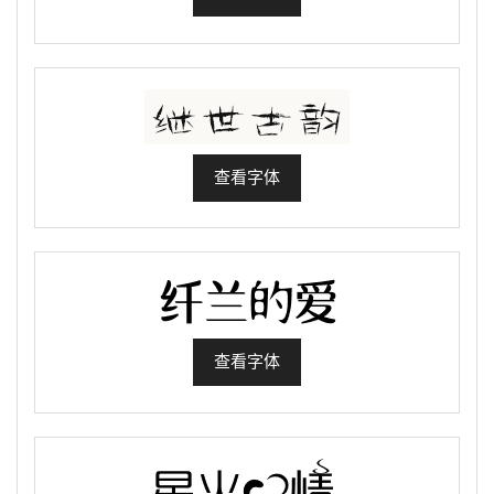
查看字体
查看字体